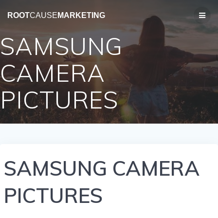
コ
ン
ROOT
CAUSE
MARKETING
テ
ン
SAMSUNG
ツ
へ
CAMERA
ス
キ
ッ
PICTURES
プ
SAMSUNG CAMERA
PICTURES