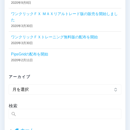
2020年9月8日
ワンクリックＦＸ ＭＡＸリアルトレード版の販売を開始しまし
た
2020年3月30日
ワンクリックＦＸトレーニング無料版の配布を開始
2020年3月30日
PipsGridの配布を開始
2020年2月11日
アーカイブ
ア
ー
カ
イ
検索
ブ