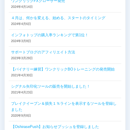
ー
ワンクリックFXクローザー発売
2024年4月14日
シ
４月は、何かを変える、始める、スタートのタイミング
ョ
2024年4月6日
ン
インフォトップの購入率ランキングで第1位！
2024年3月8日
サポートブログのアフィリエイト方法
2023年3月29日
【バイナリー練習】ワンクリックBOトレーニングの発売開始
2021年4月30日
シグナル矢印化ツールの販売を開始しました！
2021年4月23日
ブレイクイーブン＆損失１％ラインを表示するツールを登録し
ました
2020年9月8日
【OshirasePush】お知らせプッシュを登録しました