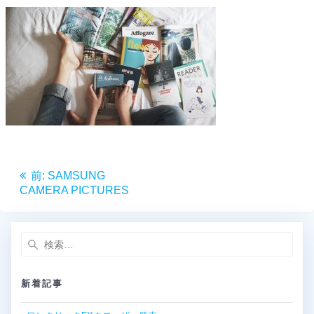
投
前
前:
SAMSUNG
稿
の
CAMERA PICTURES
投
ナ
稿:
検
ビ
索:
ゲ
新着記事