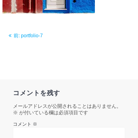
投
前
前:
portfolio-7
稿
の
投
ナ
稿:
ビ
ゲ
コメントを残す
ー
シ
メールアドレスが公開されることはありません。
※
が付いている欄は必須項目です
ョ
コメント
※
ン