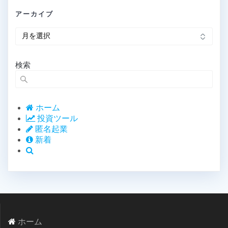
アーカイブ
ア
ー
カ
イ
検索
ブ
ホーム
投資ツール
匿名起業
新着
ホーム