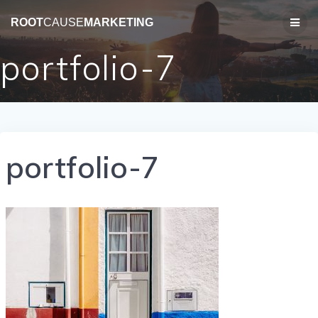
コ
ン
ROOT
CAUSE
MARKETING
テ
ン
portfolio-7
ツ
へ
ス
キ
ッ
プ
portfolio-7