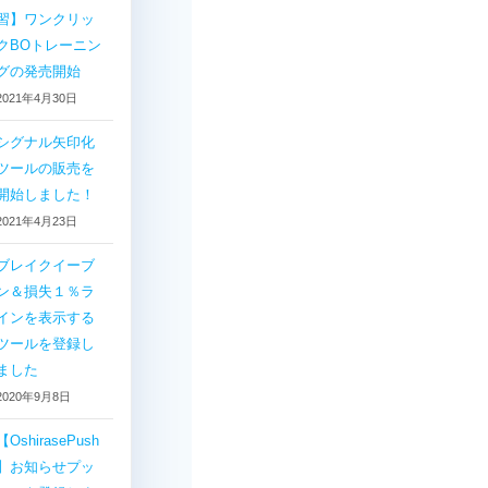
習】ワンクリッ
クBOトレーニン
グの発売開始
2021年4月30日
シグナル矢印化
ツールの販売を
開始しました！
2021年4月23日
ブレイクイーブ
ン＆損失１％ラ
インを表示する
ツールを登録し
ました
2020年9月8日
【OshirasePush
】お知らせプッ