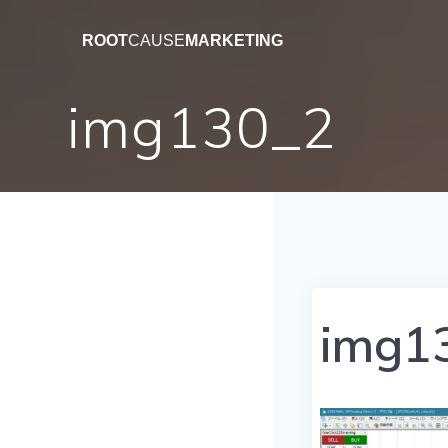
コ
ン
ROOT
CAUSE
MARKETING
テ
ン
img130_2
ツ
へ
ス
キ
ッ
プ
img1