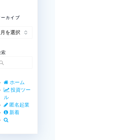
アーカイブ
ア
ー
カ
イ
検索
ブ
ホーム
投資ツー
ル
匿名起業
新着