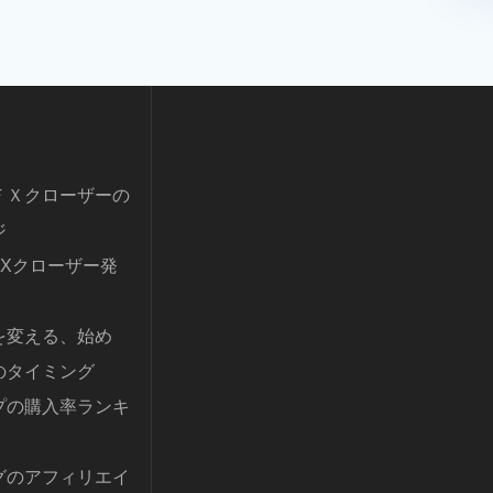
ＦＸクローザーの
ジ
FXクローザー発
を変える、始め
のタイミング
プの購入率ランキ
グのアフィリエイ