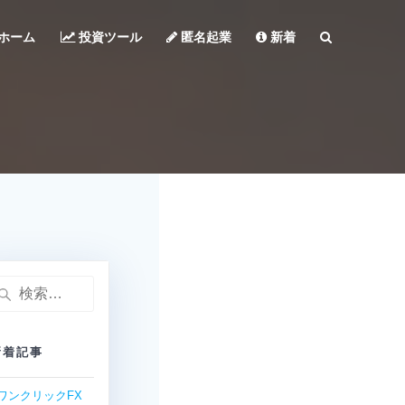
ホーム
投資ツール
匿名起業
新着
検
:
新着記事
ワンクリックFX