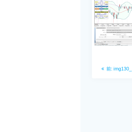
投
前
前:
img130_
稿
の
投
ナ
稿:
ビ
ゲ