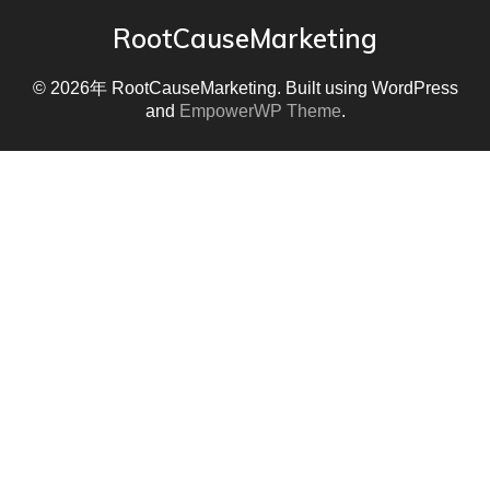
RootCauseMarketing
© 2026年 RootCauseMarketing. Built using WordPress
and
EmpowerWP Theme
.