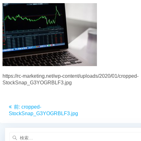
https://rc-marketing.net/wp-content/uploads/2020/01/cropped-
StockSnap_G3YOGRBLF3.jpg
投
前
前:
cropped-
稿
の
StockSnap_G3YOGRBLF3.jpg
投
ナ
稿:
検