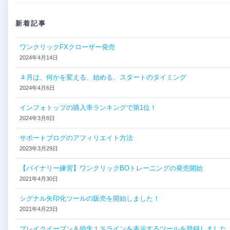
ビ
索:
ゲ
新着記事
ー
ワンクリックFXクローザー発売
2024年4月14日
シ
４月は、何かを変える、始める、スタートのタイミング
ョ
2024年4月6日
ン
インフォトップの購入率ランキングで第1位！
2024年3月8日
サポートブログのアフィリエイト方法
2023年3月29日
【バイナリー練習】ワンクリックBOトレーニングの発売開始
2021年4月30日
シグナル矢印化ツールの販売を開始しました！
2021年4月23日
ブレイクイーブン＆損失１％ラインを表示するツールを登録しました