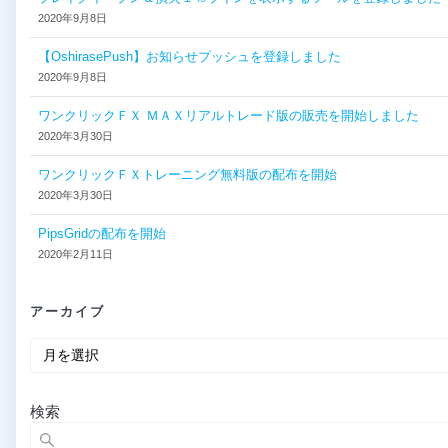
2020年9月8日
【OshirasePush】お知らせプッシュを登録しました
2020年9月8日
ワンクリックＦＸ ＭＡＸリアルトレード版の販売を開始しました
2020年3月30日
ワンクリックＦＸトレーニング無料版の配布を開始
2020年3月30日
PipsGridの配布を開始
2020年2月11日
アーカイブ
ア
ー
カ
イ
検索
ブ