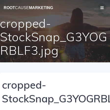
コ
ン
ROOT
CAUSE
MARKETING
テ
ン
cropped-
ツ
へ
StockSnap_G3YOG
ス
キ
ッ
RBLF3.jpg
プ
cropped-
StockSnap_G3YOGRBL