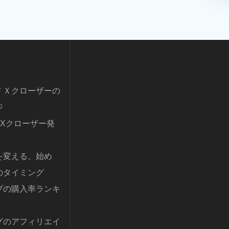
ＦＸクローザーの
ジ
FXクローザー発
を変える、始め
のタイミング
プの購入率ランキ
グのアフィリエイ