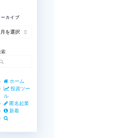
アーカイブ
ア
ー
カ
イ
検索
ブ
ホーム
投資ツー
ル
匿名起業
新着