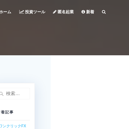
ホーム
投資ツール
匿名起業
新着
検
:
新着記事
ワンクリックFX