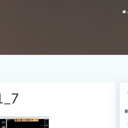
1_7
索