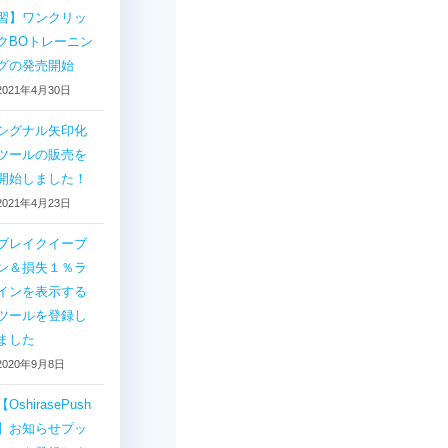
習】ワンクリッ
クBOトレーニン
グの発売開始
2021年4月30日
シグナル矢印化
ツールの販売を
開始しました！
2021年4月23日
ブレイクイーブ
ン＆損失１％ラ
インを表示する
ツールを登録し
ました
2020年9月8日
【OshirasePush
】お知らせプッ