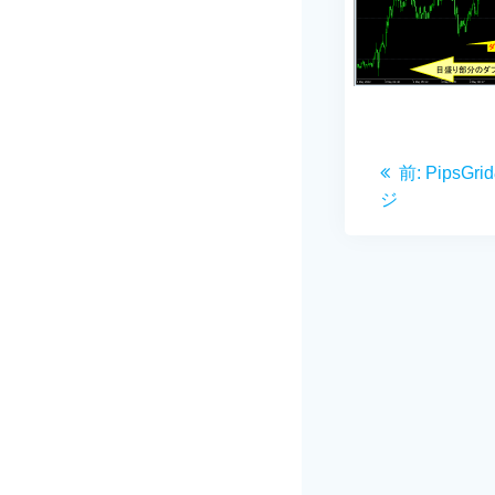
投
前
前:
PipsG
稿
の
ジ
投
ナ
稿:
ビ
ゲ
ー
シ