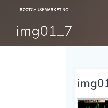
コ
ン
ROOT
CAUSE
MARKETING
テ
ン
img01_7
ツ
へ
ス
キ
ッ
プ
img0