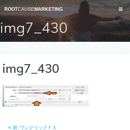
コ
ン
ROOT
CAUSE
MARKETING
テ
ン
img7_430
ツ
へ
ス
キ
ッ
プ
img7_430
投
前
前:
ワンクリックＦＸ