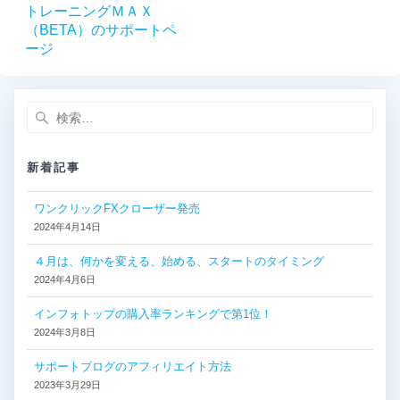
稿
の
トレーニングＭＡＸ
投
（BETA）のサポートペ
ナ
稿:
ージ
ビ
検
ゲ
索:
ー
新着記事
シ
ワンクリックFXクローザー発売
2024年4月14日
ョ
４月は、何かを変える、始める、スタートのタイミング
ン
2024年4月6日
インフォトップの購入率ランキングで第1位！
2024年3月8日
サポートブログのアフィリエイト方法
2023年3月29日