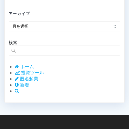
アーカイブ
ア
ー
カ
イ
検索
ブ
ホーム
投資ツール
匿名起業
新着