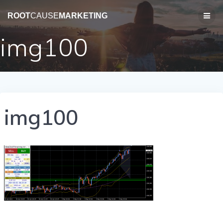
コ
ン
ROOT
CAUSE
MARKETING
テ
ン
img100
ツ
へ
ス
キ
ッ
プ
img100