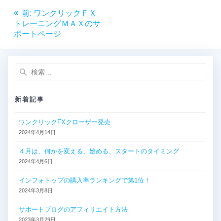
投
前
前:
ワンクリックＦＸ
稿
の
トレーニングＭＡＸのサ
投
ポートページ
ナ
稿:
ビ
検
索:
ゲ
新着記事
ー
ワンクリックFXクローザー発売
シ
2024年4月14日
ョ
４月は、何かを変える、始める、スタートのタイミング
2024年4月6日
ン
インフォトップの購入率ランキングで第1位！
2024年3月8日
サポートブログのアフィリエイト方法
2023年3月29日