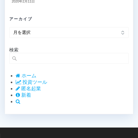
2020年2月11日
アーカイブ
ア
ー
カ
イ
検索
ブ
ホーム
投資ツール
匿名起業
新着