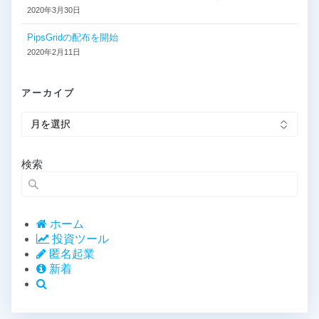
2020年3月30日
PipsGridの配布を開始
2020年2月11日
アーカイブ
ア
ー
カ
イ
検索
ブ
ホーム
投資ツール
匿名起業
新着