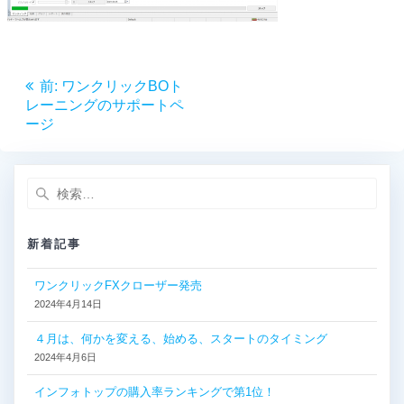
投
前
前:
ワンクリックBOト
稿
の
レーニングのサポートペ
投
ージ
ナ
稿:
ビ
検
索:
ゲ
新着記事
ー
ワンクリックFXクローザー発売
シ
2024年4月14日
ョ
４月は、何かを変える、始める、スタートのタイミング
2024年4月6日
ン
インフォトップの購入率ランキングで第1位！