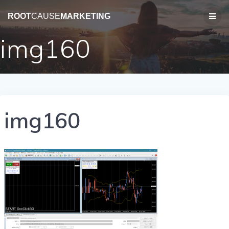
コ
ン
ROOT
CAUSE
MARKETING
テ
ン
img160
ツ
へ
ス
キ
ッ
プ
img160