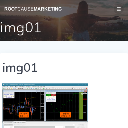
コ
ン
ROOT
CAUSE
MARKETING
テ
ン
img01
ツ
へ
ス
キ
ッ
プ
img01