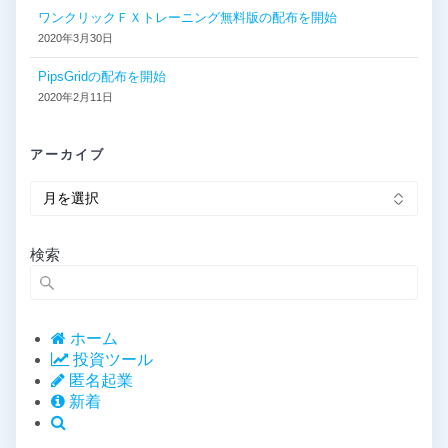
ワンクリックＦＸトレーニング無料版の配布を開始
2020年3月30日
PipsGridの配布を開始
2020年2月11日
アーカイブ
ア
ー
カ
イ
検索
ブ
ホーム
投資ツール
匿名起業
新着