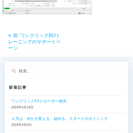
投
前
前:
ワンクリックBOト
稿
の
レーニングのサポートペ
投
ージ
ナ
稿:
ビ
検
索:
ゲ
新着記事
ー
ワンクリックFXクローザー発売
シ
2024年4月14日
ョ
４月は、何かを変える、始める、スタートのタイミング
2024年4月6日
ン