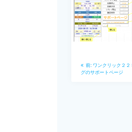
投
前
前:
ワンクリック２２
稿
の
グのサポートページ
投
ナ
稿:
ビ
ゲ