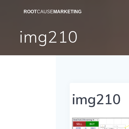
コ
ン
ROOT
CAUSE
MARKETING
テ
ン
img210
ツ
へ
ス
キ
ッ
プ
img210