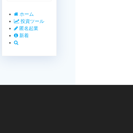
ホーム
投資ツール
匿名起業
新着