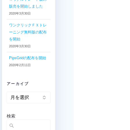
販売を開始しました
2020年3月30日
ワンクリックＦＸトレ
ーニング無料版の配布
を開始
2020年3月30日
PipsGridの配布を開始
2020年2月11日
アーカイブ
ア
ー
カ
イ
検索
ブ