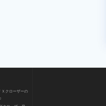
ＦＸクローザーの
ジ