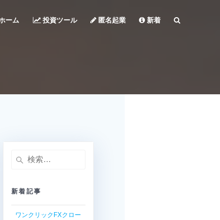
ホーム
投資ツール
匿名起業
新着
検
索:
新着記事
ワンクリックFXクロー