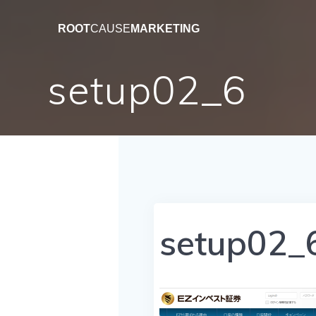
コ
ン
ROOT
CAUSE
MARKETING
テ
ン
setup02_6
ツ
へ
ス
キ
ッ
プ
setup02_