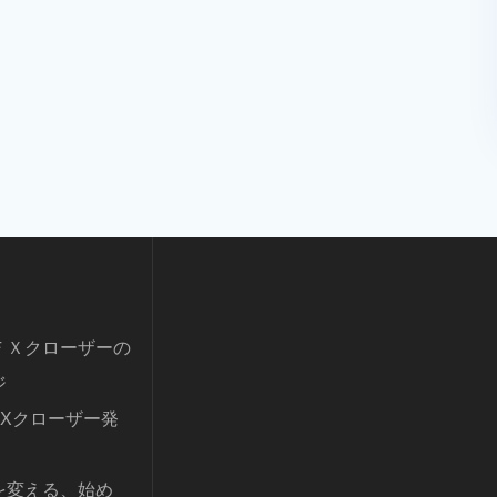
ＦＸクローザーの
ジ
FXクローザー発
を変える、始め