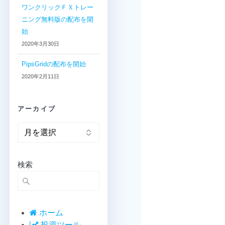
ワンクリックＦＸトレー
ニング無料版の配布を開
始
2020年3月30日
PipsGridの配布を開始
2020年2月11日
アーカイブ
ア
ー
カ
イ
検索
ブ
ホーム
投資ツール