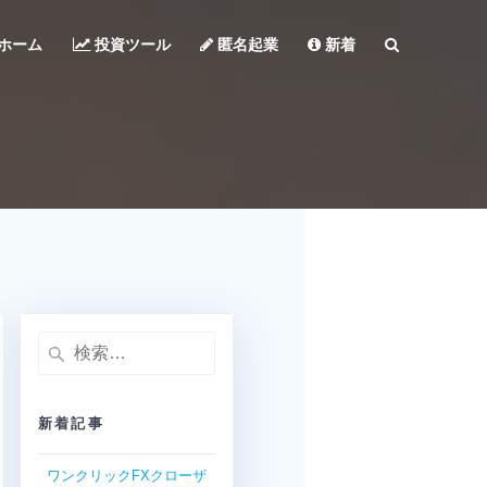
ホーム
投資ツール
匿名起業
新着
検
索:
新着記事
ワンクリックFXクローザ