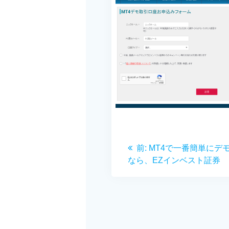
投
前
前:
MT4で一番簡単にデ
稿
の
なら、EZインベスト証券
投
ナ
稿:
ビ