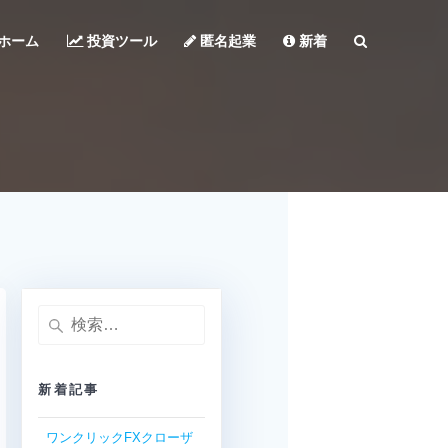
ホーム
投資ツール
匿名起業
新着
検
索:
新着記事
ワンクリックFXクローザ