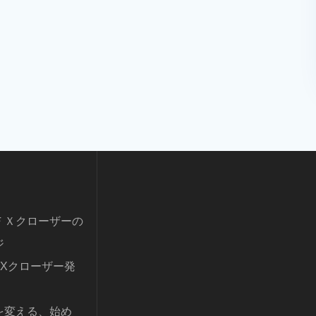
ＦＸクローザーの
ジ
FXクローザー発
を変える、始め