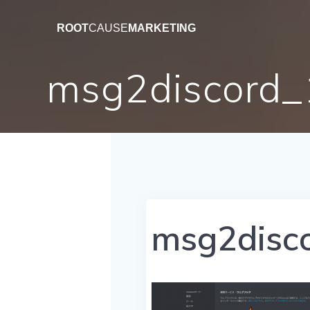
コ
ン
ROOT
CAUSE
MARKETING
テ
ン
msg2discord_
ツ
へ
ス
キ
ッ
プ
msg2disc