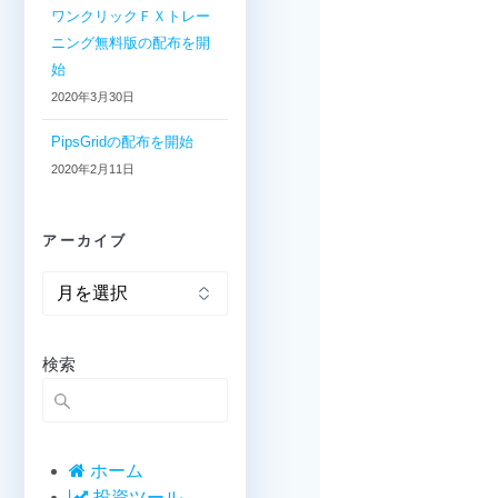
ワンクリックＦＸトレー
ニング無料版の配布を開
始
2020年3月30日
PipsGridの配布を開始
2020年2月11日
アーカイブ
ア
ー
カ
イ
検索
ブ
ホーム
投資ツール