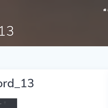
13
ord_13