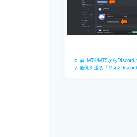
投
前
前:
MT4/MT5からDisco
稿
の
と画像を送る「Msg2Discor
投
ナ
稿:
ビ
ゲ
ー