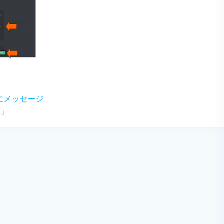
rdにメッセージ
d」