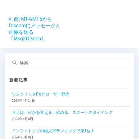
投
前
前:
MT4/MT5から
稿
の
Discordにメッセージと
投
画像を送る
ナ
稿:
「Msg2Discord」
ビ
検
ゲ
索:
ー
新着記事
シ
ワンクリックFXクローザー発売
2024年4月14日
ョ
４月は、何かを変える、始める、スタートのタイミング
ン
2024年4月6日
インフォトップの購入率ランキングで第1位！
2024年3月8日