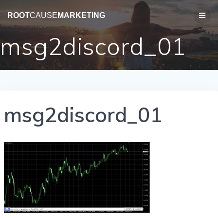
コ
ン
ROOT
CAUSE
MARKETING
テ
ン
msg2discord_01
ツ
へ
ス
キ
ッ
プ
msg2discord_01