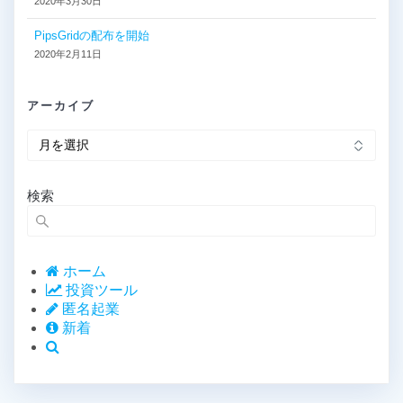
2020年3月30日
PipsGridの配布を開始
2020年2月11日
アーカイブ
ア
ー
カ
イ
検索
ブ
ホーム
投資ツール
匿名起業
新着