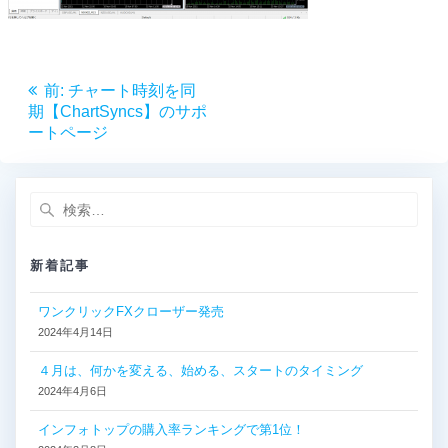
投
前
前:
チャート時刻を同
稿
の
期【ChartSyncs】のサポ
投
ートページ
ナ
稿:
ビ
検
索:
ゲ
新着記事
ー
ワンクリックFXクローザー発売
シ
2024年4月14日
ョ
４月は、何かを変える、始める、スタートのタイミング
2024年4月6日
ン
インフォトップの購入率ランキングで第1位！