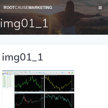
コ
ン
ROOT
CAUSE
MARKETING
テ
ン
img01_1
ツ
へ
ス
キ
ッ
プ
img01_1