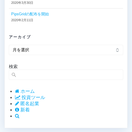
2020年3月30日
PipsGridの配布を開始
2020年2月11日
アーカイブ
ア
ー
カ
イ
検索
ブ
ホーム
投資ツール
匿名起業
新着